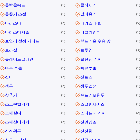
물방울속도
물적시기
1
1
물줄기 조절
밀폐용기
1
1
바리스타
바리스타 팁
2
5
바리스타기술
버그라인더
1
1
보일러 설정 가이드
부드러운 우유 맛
1
1
브라질
브루잉
1
3
블레이드그라인더
블렌딩 커피
1
1
빠른 추출
빠른추출
1
1
산미
산토스
2
1
생두
생두결점
2
1
샷추가
수프리모원두
1
1
스크린별커피
스크린사이즈
1
1
스페셜티
스페셜티 커피
1
2
스페셜티커피
신맛강조
2
1
신선원두
신선함
1
1
싱글 오리진
싱글 오리핀
1
1