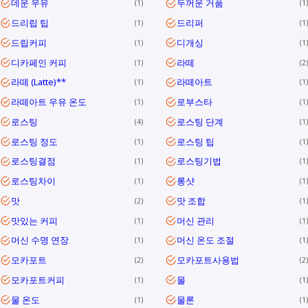
데운 우유
두꺼운 거품
1
1
드리립 팁
드리퍼
1
1
드립커피
디개싱
1
1
디카페인 커피
라떼
1
2
라떼 (Latte)**
라떼아트
1
1
라떼아트 우유 온도
로부스타
1
1
로스팅
로스팅 단계
4
1
로스팅 정도
로스팅 팁
1
1
로스팅결점
로스팅기법
1
1
로스팅차이
롱샷
1
1
맛
맛 조합
2
1
맛있는 커피
머신 관리
1
1
머신 수명 연장
머신 온도 조절
1
1
모카포트
모카포트사용법
2
2
모카포트커피
물
1
1
물 온도
물론
1
1