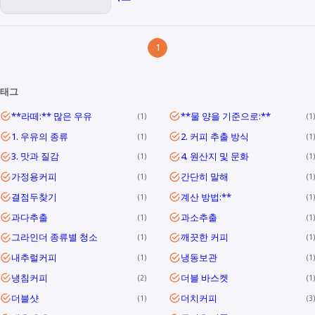
1
태그
**라떼:** 많은 우유
**물 양을 기준으로:**
1
1
1. 우유의 종류
2. 커피 추출 방식
1
1
3. 맛과 질감
4. 원산지 및 문화
1
1
가정용커피
간단히 말해
1
1
결점두찾기
계산 방법:**
1
1
과다추출
과소추출
1
1
그라인더 종류별 청소
깨끗한 커피
1
1
내추럴커피
냉동보관
1
1
냉침커피
더블 바스켓
2
1
더블샷
더치커피
1
3