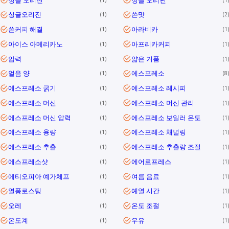
싱글오리진
쓴맛
1
2
쓴커피 해결
아라비카
1
1
아이스 아메리카노
아프리카커피
1
1
압력
얇은 거품
1
1
얼음 양
에스프레소
1
8
에스프레소 굵기
에스프레소 레시피
1
1
에스프레소 머신
에스프레소 머신 관리
1
1
에스프레소 머신 압력
에스프레소 보일러 온도
1
1
에스프레소 용량
에스프레소 채널링
1
1
에스프레소 추출
에스프레소 추출량 조절
1
1
에스프레소샷
에어로프레스
1
1
에티오피아 예가체프
여름 음료
1
1
열풍로스팅
예열 시간
1
1
오레
온도 조절
1
1
온도계
우유
1
1