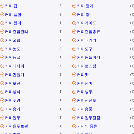
커피 팁
커피 평가
2
1
커피 품질
커피 향
2
1
커피 향미
커피가이드
1
1
커피결점관리
커피결점종류
1
1
커피꿀팁
커피내리기
1
1
커피농도
커피도구
2
1
커피등급
커피뜸들이기
1
1
커피레시피
커피로스팅
3
1
커피만들기
커피맛
3
7
커피보관
커피산미
1
1
커피상식
커피생두
1
1
커피수명
커피신선도
1
2
커피용기
커피용품
1
2
커피원두
커피원두결점
3
1
커피원두보관
커피의 종류
1
1