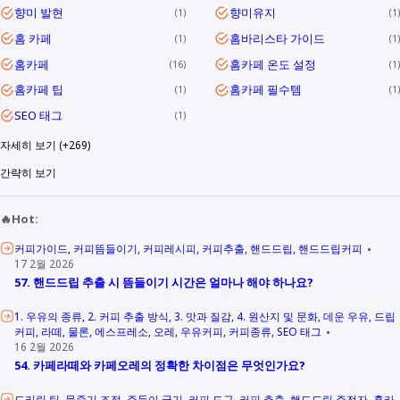
향미 발현
향미유지
1
1
홈 카페
홈바리스타 가이드
1
1
홈카페
홈카페 온도 설정
16
1
홈카페 팁
홈카페 필수템
1
1
SEO 태그
1
자세히 보기 (+269)
간략히 보기
🔥Hot:
커피가이드
커피뜸들이기
커피레시피
커피추출
핸드드립
핸드드립커피
17 2월 2026
57. 핸드드립 추출 시 뜸들이기 시간은 얼마나 해야 하나요?
1. 우유의 종류
2. 커피 추출 방식
3. 맛과 질감
4. 원산지 및 문화
데운 우유
드립
커피
라떼
물론
에스프레소
오레
우유커피
커피종류
SEO 태그
16 2월 2026
54. 카페라떼와 카페오레의 정확한 차이점은 무엇인가요?
드리립 팁
물줄기 조절
주둥이 굵기
커피 도구
커피 추출
핸드드립 주전자
홈카