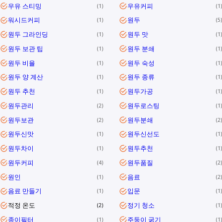
우유 스티밍
우유커피
1
1
워시드커피
원두
1
5
원두 그라인딩
원두 맛
1
1
원두 보관 팁
원두 분쇄
1
1
원두 비율
원두 숙성
1
1
원두 양 계산
원두 종류
1
1
원두 추천
원두가공
1
1
원두관리
원두로스팅
2
1
원두보관
원두분쇄
2
2
원두신맛
원두신선도
1
1
원두차이
원두추천
1
1
원두커피
원두품질
4
2
원인
음료
1
2
음료 만들기
입문
1
1
적정 온도
정기 청소
2
1
종이필터
주둥이 굵기
1
1