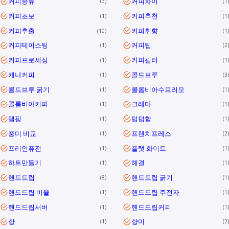
커피종류
커피차이
3
1
커피초보
커피추천
1
1
커피추출
커피취향
10
1
커피테이스팅
커피팁
1
2
커피프로세싱
커피필터
1
1
케냐커피
콜드브루
1
3
콜드브루 굵기
콜롬비아수프리모
1
1
콜롬비아커피
크레마
1
1
탬핑
텁텁함
1
1
풍미 비교
프렌치프레스
1
2
프리인퓨전
플랫 화이트
1
1
하트만들기
해결
1
1
핸드드립
핸드드립 굵기
8
1
핸드드립 비율
핸드드립 주전자
1
1
핸드드립서버
핸드드립커피
1
1
향
향미
1
2