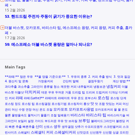
페
15 2월 2026
53. 핸드드립 주전자 주둥이 굵기가 중요한 이유는?
더블 바스켓
모카포트
바리스타 팁
에스프레소 용량
커피 용량
커피 추출
홈카
페
17 2월 2026
59. 에스프레소 더블 바스켓 용량은 얼마나 되나요?
Main Tags
**라떼:** 많은 우유
**물 양을 기준으로:**
1. 우유의 종류
2. 커피 추출 방식
3. 맛과 질감
4. 원산지 및 문화
가정용커피
간단히 말해
결점두찾기
계산 방법:**
냉침커피
과다추출
과소추출
그라인더 종류별 청소
깨끗한 커피
내추럴커피
냉동보관
더블
더치커피
바스켓
더블샷
데운 우유
두꺼운 거품
드리립 팁
드리퍼
드립커피
디개싱
디카페
로스팅
라떼
인 커피
라떼 (Latte)**
라떼아트
라떼아트 우유 온도
로부스타
로스팅 단계
맛
로스팅 정도
로스팅 팁
로스팅결점
로스팅기법
로스팅차이
롱샷
맛 조합
맛있는 커피
머신
모카포트
모카포트사용법
관리
머신 수명 연장
머신 온도 조절
모카포트커피
물
물 온도
바리스타 팁
바리스타
물론
물방울속도
물적시기
물줄기 조절
밀폐용기
바리스타기술
버
브루잉
그라인더
보일러 설정 가이드
부드러운 우유 맛
브라질
블레이드그라인더
블렌딩 커
산미
생두
피
빠른 추출
빠른추출
산토스
생두결점
샷추가
수프리모원두
스크린별커피
스크
스페셜티 커피
스페셜티커피
린사이즈
스페셜티
신맛강조
신선원두
신선함
싱글 오리진