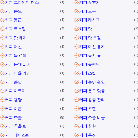
커피 그라인더 청소
커피 꽃향기
1
1
커피 농도
커피 도구
1
1
커피 등급
커피 레시피
1
1
커피 로스팅
커피 맛
2
2
커피 맛 유지
커피 맛 조절
1
1
커피 머신
커피 머신 유지
1
1
커피 물 경도
커피 물 비율
1
1
커피 분쇄 굵기
커피 블렌딩
1
1
커피 비율 계산
커피 스킬
1
1
커피 쓴맛
커피 쓴맛 원인
1
1
커피 아로마
커피 온도 맞춤
1
1
커피 용량
커피 용품 관리
1
1
커피 이론
커피 조절
1
1
커피 추출
커피 추출 비율
8
1
커피 추출 팁
커피 취향
2
1
커피 테이스팅
커피 특징
1
1