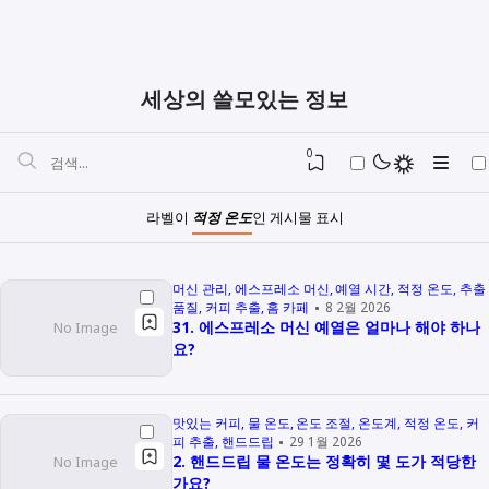
세상의 쓸모있는 정보
0
라벨이
적정 온도
인 게시물 표시
머신 관리
에스프레소 머신
예열 시간
적정 온도
추출
품질
커피 추출
홈 카페
8 2월 2026
31. 에스프레소 머신 예열은 얼마나 해야 하나
요?
맛있는 커피
물 온도
온도 조절
온도계
적정 온도
커
피 추출
핸드드립
29 1월 2026
2. 핸드드립 물 온도는 정확히 몇 도가 적당한
가요?