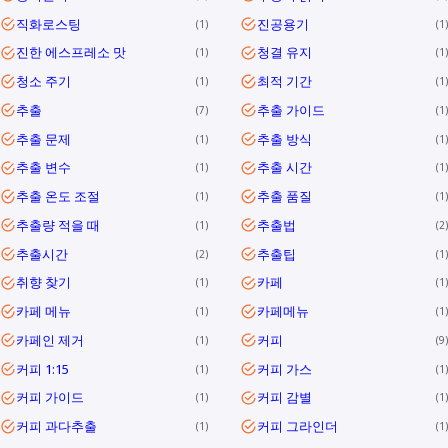
직화로스팅
진공용기
1
1
진한 에스프레소 맛
청결 유지
1
1
청소 주기
최적 기간
1
1
추출
추출 가이드
7
1
추출 문제
추출 방식
1
1
추출 변수
추출 시간
1
1
추출 온도 조절
추출 품질
1
1
추출량 적을 때
추출법
1
2
추출시간
추출팁
2
1
취향 찾기
카페
1
1
카페 메뉴
카페메뉴
1
1
카페인 제거
커피
1
9
커피 1:15
커피 가스
1
1
커피 가이드
커피 감별
1
1
커피 과다추출
커피 그라인더
1
1