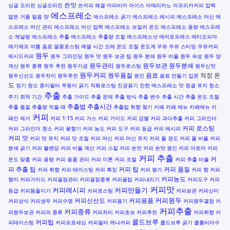
쓴맛
싱글 오리핀
싱글오리진
쓴커피 해결
아라비카
아이스 아메리카노
아프리카커피
압력
에스프레소
얇은 거품
얼음 양
에스프레소 굵기
에스프레소 레시피
에스프레소 머신
에
스프레소 머신 관리
에스프레소 머신 압력
에스프레소 보일러 온도
에스프레소 용량
에스프레
소 채널링
에스프레소 추출
에스프레소 추출량 조절
에스프레소샷
에어로프레스
에티오피아
예가체프
여름 음료
열풍로스팅
예열 시간
오레
온도 조절
온도계
우유
우유 스티밍
우유커피
원두
워시드커피
원두 그라인딩
원두 맛
원두 보관 팁
원두 분쇄
원두 비율
원두 숙성
원두 양
원두관리
원두보관
원두분쇄
계산
원두 종류
원두 추천
원두가공
원두로스팅
원두신맛
원두커피
원두품질
음료
적정 온
원두신선도
원두차이
원두추천
원인
음료 만들기
입문
도
정기 청소
종이필터
주둥이 굵기
직화로스팅
진공용기
진한 에스프레소 맛
청결 유지
청소
추출
주기
최적 기간
추출 가이드
추출 문제
추출 방식
추출 변수
추출 시간
추출 온도 조절
추출법
추출시간
추출 품질
추출량 적을 때
추출팁
취향 찾기
카페
카페 메뉴
카페메뉴
카
커피
페인 제거
커피 1:15
커피 가스
커피 가이드
커피 감별
커피 과다추출
커피 그라인더
커피 로스팅
커피 그라인더 청소
커피 꽃향기
커피 농도
커피 도구
커피 등급
커피 레시피
커피 맛
커피 맛 유지
커피 맛 조절
커피 머신
커피 머신 유지
커피 물 경도
커피 물 비율
커피
분쇄 굵기
커피 블렌딩
커피 비율 계산
커피 스킬
커피 쓴맛
커피 쓴맛 원인
커피 아로마
커피
커피 추출
커
온도 맞춤
커피 용량
커피 용품 관리
커피 이론
커피 조절
커피 추출 비율
피 추출 팁
커피 팁
커피 품질
커피 취향
커피 테이스팅
커피 특징
커피 평가
커피 향
커피
커피농도
향미
커피가이드
커피결점관리
커피결점종류
커피꿀팁
커피내리기
커피도구
커피
커피맛
커피레시피
커피만들기
등급
커피뜸들이기
커피로스팅
커피보관
커피산미
커피원두
커피신선도
커피용품
커피상식
커피생두
커피수명
커피용기
커피원두결점
커
커피추출
커피종류
피원두보관
커피의 종류
커피차이
커피초보
커피추천
커피취향
커
콜드브루
커피팁
피테이스팅
커피프로세싱
커피필터
케냐커피
콜드브루 굵기
콜롬비아수