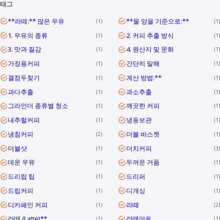
태그
**라떼:** 많은 우유
**물 양을 기준으로:**
1
1
1. 우유의 종류
2. 커피 추출 방식
1
1
3. 맛과 질감
4. 원산지 및 문화
1
1
가정용커피
간단히 말해
1
1
결점두찾기
계산 방법:**
1
1
과다추출
과소추출
1
1
그라인더 종류별 청소
깨끗한 커피
1
1
내추럴커피
냉동보관
1
1
냉침커피
더블 바스켓
2
1
더블샷
더치커피
1
3
데운 우유
두꺼운 거품
1
1
드리립 팁
드리퍼
1
1
드립커피
디개싱
1
1
디카페인 커피
라떼
1
2
라떼 (Latte)**
라떼아트
1
1