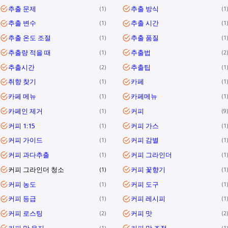
추출 문제
추출 방식
1
1
추출 변수
추출 시간
1
1
추출 온도 조절
추출 품질
1
1
추출량 적을 때
추출법
1
2
추출시간
추출팁
2
1
취향 찾기
카페
1
1
카페 메뉴
카페메뉴
1
1
카페인 제거
커피
1
9
커피 1:15
커피 가스
1
1
커피 가이드
커피 감별
1
1
커피 과다추출
커피 그라인더
1
1
커피 그라인더 청소
커피 꽃향기
1
1
커피 농도
커피 도구
1
1
커피 등급
커피 레시피
1
1
커피 로스팅
커피 맛
2
2
커피 맛 유지
커피 맛 조절
1
1