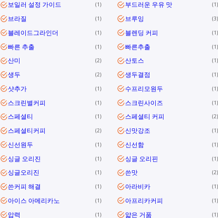
보일러 설정 가이드
부드러운 우유 맛
1
1
브라질
브루잉
1
3
블레이드그라인더
블렌딩 커피
1
1
빠른 추출
빠른추출
1
1
산미
산토스
2
1
생두
생두결점
2
1
샷추가
수프리모원두
1
1
스크린별커피
스크린사이즈
1
1
스페셜티
스페셜티 커피
1
2
스페셜티커피
신맛강조
2
1
신선원두
신선함
1
1
싱글 오리진
싱글 오리핀
1
1
싱글오리진
쓴맛
1
2
쓴커피 해결
아라비카
1
1
아이스 아메리카노
아프리카커피
1
1
압력
얇은 거품
1
1