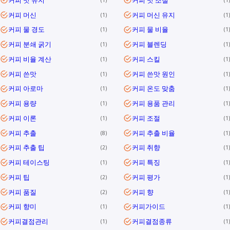
커피 머신
커피 머신 유지
1
1
커피 물 경도
커피 물 비율
1
1
커피 분쇄 굵기
커피 블렌딩
1
1
커피 비율 계산
커피 스킬
1
1
커피 쓴맛
커피 쓴맛 원인
1
1
커피 아로마
커피 온도 맞춤
1
1
커피 용량
커피 용품 관리
1
1
커피 이론
커피 조절
1
1
커피 추출
커피 추출 비율
8
1
커피 추출 팁
커피 취향
2
1
커피 테이스팅
커피 특징
1
1
커피 팁
커피 평가
2
1
커피 품질
커피 향
2
1
커피 향미
커피가이드
1
1
커피결점관리
커피결점종류
1
1