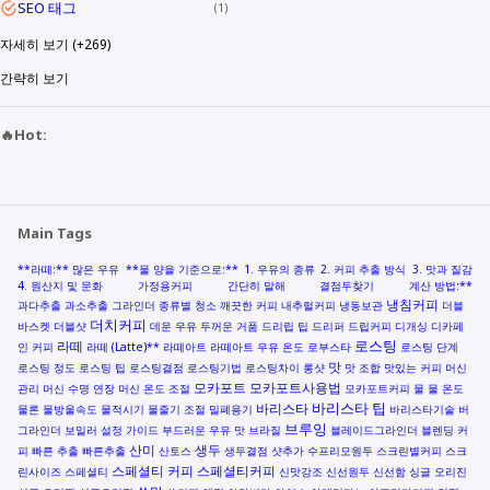
SEO 태그
1
자세히 보기 (+269)
간략히 보기
🔥Hot:
Main Tags
**라떼:** 많은 우유
**물 양을 기준으로:**
1. 우유의 종류
2. 커피 추출 방식
3. 맛과 질감
4. 원산지 및 문화
가정용커피
간단히 말해
결점두찾기
계산 방법:**
냉침커피
과다추출
과소추출
그라인더 종류별 청소
깨끗한 커피
내추럴커피
냉동보관
더블
더치커피
바스켓
더블샷
데운 우유
두꺼운 거품
드리립 팁
드리퍼
드립커피
디개싱
디카페
로스팅
라떼
인 커피
라떼 (Latte)**
라떼아트
라떼아트 우유 온도
로부스타
로스팅 단계
맛
로스팅 정도
로스팅 팁
로스팅결점
로스팅기법
로스팅차이
롱샷
맛 조합
맛있는 커피
머신
모카포트
모카포트사용법
관리
머신 수명 연장
머신 온도 조절
모카포트커피
물
물 온도
바리스타 팁
바리스타
물론
물방울속도
물적시기
물줄기 조절
밀폐용기
바리스타기술
버
브루잉
그라인더
보일러 설정 가이드
부드러운 우유 맛
브라질
블레이드그라인더
블렌딩 커
산미
생두
피
빠른 추출
빠른추출
산토스
생두결점
샷추가
수프리모원두
스크린별커피
스크
스페셜티 커피
스페셜티커피
린사이즈
스페셜티
신맛강조
신선원두
신선함
싱글 오리진