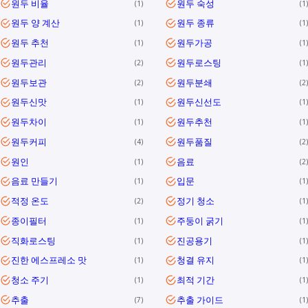
원두 비율
원두 숙성
1
1
원두 양 계산
원두 종류
1
1
원두 추천
원두가공
1
1
원두관리
원두로스팅
2
1
원두보관
원두분쇄
2
2
원두신맛
원두신선도
1
1
원두차이
원두추천
1
1
원두커피
원두품질
4
2
원인
음료
1
2
음료 만들기
입문
1
1
적정 온도
정기 청소
2
1
종이필터
주둥이 굵기
1
1
직화로스팅
진공용기
1
1
진한 에스프레소 맛
청결 유지
1
1
청소 주기
최적 기간
1
1
추출
추출 가이드
7
1