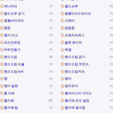
케냐커피
콜드브루
1
3
콜드브루 굵기
콜롬비아수프리모
1
1
콜롬비아커피
크레마
1
1
탬핑
텁텁함
1
1
풍미 비교
프렌치프레스
1
2
프리인퓨전
플랫 화이트
1
1
하트만들기
해결
1
1
핸드드립
핸드드립 굵기
8
1
핸드드립 비율
핸드드립 주전자
1
1
핸드드립서버
핸드드립커피
1
1
향
향미
1
2
향미 발현
향미유지
1
1
홈 카페
홈바리스타 가이드
1
1
홈카페
홈카페 온도 설정
16
1
홈카페 팁
홈카페 필수템
1
1