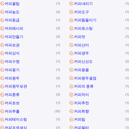
커피꿀팁
커피내리기
1
1
커피농도
커피도구
2
1
커피등급
커피뜸들이기
1
1
커피레시피
커피로스팅
3
1
커피만들기
커피맛
3
7
커피보관
커피산미
1
1
커피상식
커피생두
1
1
커피수명
커피신선도
1
2
커피용기
커피용품
1
2
커피원두
커피원두결점
3
1
커피원두보관
커피의 종류
1
1
커피종류
커피차이
3
1
커피초보
커피추천
1
1
커피추출
커피취향
10
1
커피테이스팅
커피팁
1
2
커피프로세싱
커피필터
1
1