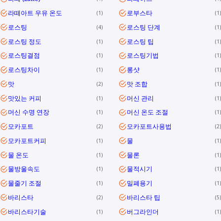
라떼아트 우유 온도
로부스타
1
1
로스팅
로스팅 단계
4
1
로스팅 정도
로스팅 팁
1
1
로스팅결점
로스팅기법
1
1
로스팅차이
롱샷
1
1
맛
맛 조합
2
1
맛있는 커피
머신 관리
1
1
머신 수명 연장
머신 온도 조절
1
1
모카포트
모카포트사용법
2
2
모카포트커피
물
1
1
물 온도
물론
1
1
물방울속도
물적시기
1
1
물줄기 조절
밀폐용기
1
1
바리스타
바리스타 팁
2
5
바리스타기술
버그라인더
1
1