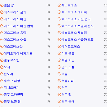
얼음 양
에스프레소
1
8
에스프레소 굵기
에스프레소 레시피
1
1
에스프레소 머신
에스프레소 머신 관리
1
1
에스프레소 머신 압력
에스프레소 보일러 온도
1
1
에스프레소 용량
에스프레소 채널링
1
1
에스프레소 추출
에스프레소 추출량 조절
1
1
에스프레소샷
에어로프레스
1
1
에티오피아 예가체프
여름 음료
1
1
열풍로스팅
예열 시간
1
1
오레
온도 조절
1
1
온도계
우유
1
1
우유 스티밍
우유커피
1
1
워시드커피
원두
1
5
원두 그라인딩
원두 맛
1
1
원두 보관 팁
원두 분쇄
1
1