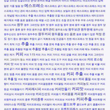
쓴맛
싱글 오리핀
싱글오리진
쓴커피 해결
아라비카
아이스 아메리카노
아프리카커피
압력
에스프레소
얇은 거품
얼음 양
에스프레소 굵기
에스프레소 레시피
에스프레소 머신
에
스프레소 머신 관리
에스프레소 머신 압력
에스프레소 보일러 온도
에스프레소 용량
에스프레
소 채널링
에스프레소 추출
에스프레소 추출량 조절
에스프레소샷
에어로프레스
에티오피아
예가체프
여름 음료
열풍로스팅
예열 시간
오레
온도 조절
온도계
우유
우유 스티밍
우유커피
원두
워시드커피
원두 그라인딩
원두 맛
원두 보관 팁
원두 분쇄
원두 비율
원두 숙성
원두 양
원두관리
원두보관
원두분쇄
계산
원두 종류
원두 추천
원두가공
원두로스팅
원두신맛
원두커피
원두품질
음료
적정 온
원두신선도
원두차이
원두추천
원인
음료 만들기
입문
도
정기 청소
종이필터
주둥이 굵기
직화로스팅
진공용기
진한 에스프레소 맛
청결 유지
청소
추출
주기
최적 기간
추출 가이드
추출 문제
추출 방식
추출 변수
추출 시간
추출 온도 조절
추출법
추출시간
추출 품질
추출량 적을 때
추출팁
취향 찾기
카페
카페 메뉴
카페메뉴
카
커피
페인 제거
커피 1:15
커피 가스
커피 가이드
커피 감별
커피 과다추출
커피 그라인더
커피 로스팅
커피 그라인더 청소
커피 꽃향기
커피 농도
커피 도구
커피 등급
커피 레시피
커피 맛
커피 맛 유지
커피 맛 조절
커피 머신
커피 머신 유지
커피 물 경도
커피 물 비율
커피
분쇄 굵기
커피 블렌딩
커피 비율 계산
커피 스킬
커피 쓴맛
커피 쓴맛 원인
커피 아로마
커피
커피 추출
커
온도 맞춤
커피 용량
커피 용품 관리
커피 이론
커피 조절
커피 추출 비율
피 추출 팁
커피 팁
커피 품질
커피 취향
커피 테이스팅
커피 특징
커피 평가
커피 향
커피
커피농도
향미
커피가이드
커피결점관리
커피결점종류
커피꿀팁
커피내리기
커피도구
커피
커피맛
커피레시피
커피만들기
등급
커피뜸들이기
커피로스팅
커피보관
커피산미
커피원두
커피신선도
커피용품
커피상식
커피생두
커피수명
커피용기
커피원두결점
커
커피추출
커피종류
피원두보관
커피의 종류
커피차이
커피초보
커피추천
커피취향
커
콜드브루
커피팁
피테이스팅
커피프로세싱
커피필터
케냐커피
콜드브루 굵기
콜롬비아수
프렌치프레스
프리모
콜롬비아커피
크레마
탬핑
텁텁함
풍미 비교
프리인퓨전
플랫 화이트