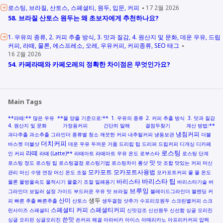
로스팅
브라질
산토스
스페셜티
원두
입문
커피
17 2월 2026
58. 브라질 산토스 원두는 왜 초보자에게 추천하나요?
1. 우유의 종류
2. 커피 추출 방식
3. 맛과 질감
4. 원산지 및 문화
데운 우유
드립
커피
라떼
물론
에스프레소
오레
우유커피
커피종류
SEO 태그
16 2월 2026
54. 카페라떼와 카페오레의 정확한 차이점은 무엇인가요?
Main Tags
**라떼:** 많은 우유
**물 양을 기준으로:**
1. 우유의 종류
2. 커피 추출 방식
3. 맛과 질감
4. 원산지 및 문화
가정용커피
간단히 말해
결점두찾기
계산 방법:**
냉침커피
과다추출
과소추출
그라인더 종류별 청소
깨끗한 커피
내추럴커피
냉동보관
더블
더치커피
바스켓
더블샷
데운 우유
두꺼운 거품
드리립 팁
드리퍼
드립커피
디개싱
디카페
로스팅
라떼
인 커피
라떼 (Latte)**
라떼아트
라떼아트 우유 온도
로부스타
로스팅 단계
맛
로스팅 정도
로스팅 팁
로스팅결점
로스팅기법
로스팅차이
롱샷
맛 조합
맛있는 커피
머신
모카포트
모카포트사용법
관리
머신 수명 연장
머신 온도 조절
모카포트커피
물
물 온도
바리스타 팁
바리스타
물론
물방울속도
물적시기
물줄기 조절
밀폐용기
바리스타기술
버
브루잉
그라인더
보일러 설정 가이드
부드러운 우유 맛
브라질
블레이드그라인더
블렌딩 커
산미
생두
피
빠른 추출
빠른추출
산토스
생두결점
샷추가
수프리모원두
스크린별커피
스크
스페셜티 커피
스페셜티커피
린사이즈
스페셜티
신맛강조
신선원두
신선함
싱글 오리진
쓴맛
싱글 오리핀
싱글오리진
쓴커피 해결
아라비카
아이스 아메리카노
아프리카커피
압력