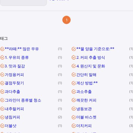
1
태그
**라떼:** 많은 우유
**물 양을 기준으로:**
1
1
1. 우유의 종류
2. 커피 추출 방식
1
1
3. 맛과 질감
4. 원산지 및 문화
1
1
가정용커피
간단히 말해
1
1
결점두찾기
계산 방법:**
1
1
과다추출
과소추출
1
1
그라인더 종류별 청소
깨끗한 커피
1
1
내추럴커피
냉동보관
1
1
냉침커피
더블 바스켓
2
1
더블샷
더치커피
1
3