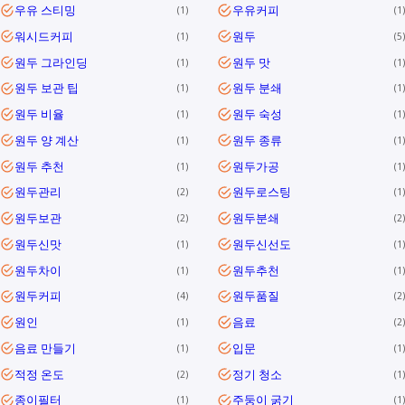
우유 스티밍
우유커피
1
1
워시드커피
원두
1
5
원두 그라인딩
원두 맛
1
1
원두 보관 팁
원두 분쇄
1
1
원두 비율
원두 숙성
1
1
원두 양 계산
원두 종류
1
1
원두 추천
원두가공
1
1
원두관리
원두로스팅
2
1
원두보관
원두분쇄
2
2
원두신맛
원두신선도
1
1
원두차이
원두추천
1
1
원두커피
원두품질
4
2
원인
음료
1
2
음료 만들기
입문
1
1
적정 온도
정기 청소
2
1
종이필터
주둥이 굵기
1
1