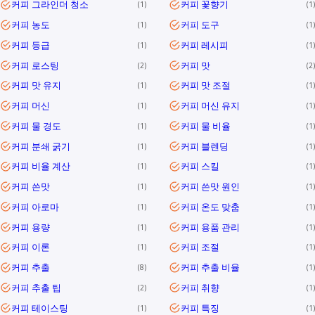
커피 그라인더 청소
커피 꽃향기
1
1
커피 농도
커피 도구
1
1
커피 등급
커피 레시피
1
1
커피 로스팅
커피 맛
2
2
커피 맛 유지
커피 맛 조절
1
1
커피 머신
커피 머신 유지
1
1
커피 물 경도
커피 물 비율
1
1
커피 분쇄 굵기
커피 블렌딩
1
1
커피 비율 계산
커피 스킬
1
1
커피 쓴맛
커피 쓴맛 원인
1
1
커피 아로마
커피 온도 맞춤
1
1
커피 용량
커피 용품 관리
1
1
커피 이론
커피 조절
1
1
커피 추출
커피 추출 비율
8
1
커피 추출 팁
커피 취향
2
1
커피 테이스팅
커피 특징
1
1