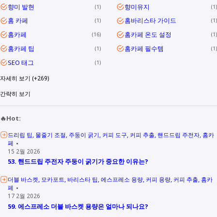
향미 발현
향미유지
1
1
홈 카페
홈바리스타 가이드
1
1
홈카페
홈카페 온도 설정
16
1
홈카페 팁
홈카페 필수템
1
1
SEO 태그
1
자세히 보기 (+269)
간략히 보기
🔥Hot:
드리립 팁
물줄기 조절
주둥이 굵기
커피 도구
커피 추출
핸드드립 주전자
홈카
페
15 2월 2026
53. 핸드드립 주전자 주둥이 굵기가 중요한 이유는?
더블 바스켓
모카포트
바리스타 팁
에스프레소 용량
커피 용량
커피 추출
홈카
페
17 2월 2026
59. 에스프레소 더블 바스켓 용량은 얼마나 되나요?