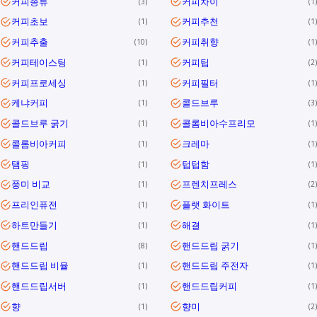
커피종류
커피차이
3
1
커피초보
커피추천
1
1
커피추출
커피취향
10
1
커피테이스팅
커피팁
1
2
커피프로세싱
커피필터
1
1
케냐커피
콜드브루
1
3
콜드브루 굵기
콜롬비아수프리모
1
1
콜롬비아커피
크레마
1
1
탬핑
텁텁함
1
1
풍미 비교
프렌치프레스
1
2
프리인퓨전
플랫 화이트
1
1
하트만들기
해결
1
1
핸드드립
핸드드립 굵기
8
1
핸드드립 비율
핸드드립 주전자
1
1
핸드드립서버
핸드드립커피
1
1
향
향미
1
2