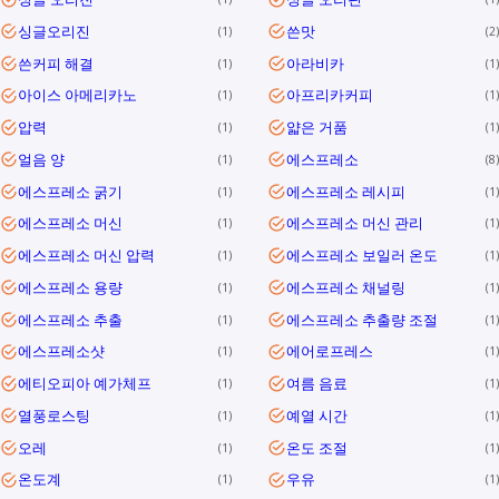
싱글오리진
쓴맛
1
2
쓴커피 해결
아라비카
1
1
아이스 아메리카노
아프리카커피
1
1
압력
얇은 거품
1
1
얼음 양
에스프레소
1
8
에스프레소 굵기
에스프레소 레시피
1
1
에스프레소 머신
에스프레소 머신 관리
1
1
에스프레소 머신 압력
에스프레소 보일러 온도
1
1
에스프레소 용량
에스프레소 채널링
1
1
에스프레소 추출
에스프레소 추출량 조절
1
1
에스프레소샷
에어로프레스
1
1
에티오피아 예가체프
여름 음료
1
1
열풍로스팅
예열 시간
1
1
오레
온도 조절
1
1
온도계
우유
1
1