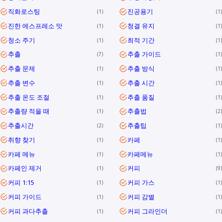
직화로스팅
진공용기
1
1
진한 에스프레소 맛
청결 유지
1
1
청소 주기
최적 기간
1
1
추출
추출 가이드
7
1
추출 문제
추출 방식
1
1
추출 변수
추출 시간
1
1
추출 온도 조절
추출 품질
1
1
추출량 적을 때
추출법
1
2
추출시간
추출팁
2
1
취향 찾기
카페
1
1
카페 메뉴
카페메뉴
1
1
카페인 제거
커피
1
9
커피 1:15
커피 가스
1
1
커피 가이드
커피 감별
1
1
커피 과다추출
커피 그라인더
1
1