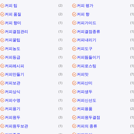
커피 팁
커피 평가
2
1
커피 품질
커피 향
2
1
커피 향미
커피가이드
1
1
커피결점관리
커피결점종류
1
1
커피꿀팁
커피내리기
1
1
커피농도
커피도구
2
1
커피등급
커피뜸들이기
1
1
커피레시피
커피로스팅
3
1
커피만들기
커피맛
3
7
커피보관
커피산미
1
1
커피상식
커피생두
1
1
커피수명
커피신선도
1
2
커피용기
커피용품
1
2
커피원두
커피원두결점
3
1
커피원두보관
커피의 종류
1
1