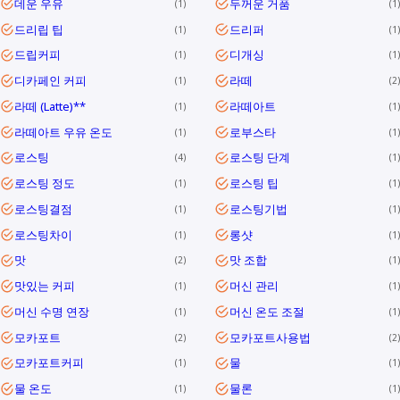
데운 우유
두꺼운 거품
1
1
드리립 팁
드리퍼
1
1
드립커피
디개싱
1
1
디카페인 커피
라떼
1
2
라떼 (Latte)**
라떼아트
1
1
라떼아트 우유 온도
로부스타
1
1
로스팅
로스팅 단계
4
1
로스팅 정도
로스팅 팁
1
1
로스팅결점
로스팅기법
1
1
로스팅차이
롱샷
1
1
맛
맛 조합
2
1
맛있는 커피
머신 관리
1
1
머신 수명 연장
머신 온도 조절
1
1
모카포트
모카포트사용법
2
2
모카포트커피
물
1
1
물 온도
물론
1
1