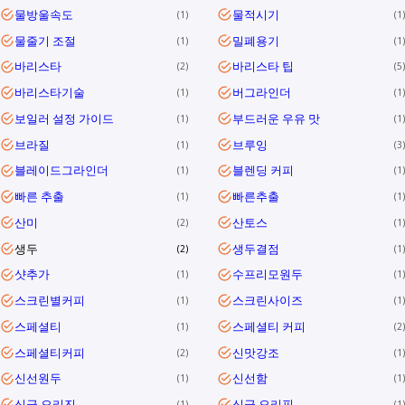
물방울속도
물적시기
1
1
물줄기 조절
밀폐용기
1
1
바리스타
바리스타 팁
2
5
바리스타기술
버그라인더
1
1
보일러 설정 가이드
부드러운 우유 맛
1
1
브라질
브루잉
1
3
블레이드그라인더
블렌딩 커피
1
1
빠른 추출
빠른추출
1
1
산미
산토스
2
1
생두
생두결점
2
1
샷추가
수프리모원두
1
1
스크린별커피
스크린사이즈
1
1
스페셜티
스페셜티 커피
1
2
스페셜티커피
신맛강조
2
1
신선원두
신선함
1
1
싱글 오리진
싱글 오리핀
1
1