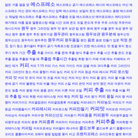
에스프레소
얇은 거품
얼음 양
에스프레소 굵기
에스프레소 레시피
에스프레소 머신
에
스프레소 머신 관리
에스프레소 머신 압력
에스프레소 보일러 온도
에스프레소 용량
에스프레
소 채널링
에스프레소 추출
에스프레소 추출량 조절
에스프레소샷
에어로프레스
에티오피아
예가체프
여름 음료
열풍로스팅
예열 시간
오레
온도 조절
온도계
우유
우유 스티밍
우유커피
원두
워시드커피
원두 그라인딩
원두 맛
원두 보관 팁
원두 분쇄
원두 비율
원두 숙성
원두 양
원두관리
원두보관
원두분쇄
계산
원두 종류
원두 추천
원두가공
원두로스팅
원두신맛
원두커피
원두품질
음료
적정 온
원두신선도
원두차이
원두추천
원인
음료 만들기
입문
도
정기 청소
종이필터
주둥이 굵기
직화로스팅
진공용기
진한 에스프레소 맛
청결 유지
청소
추출
주기
최적 기간
추출 가이드
추출 문제
추출 방식
추출 변수
추출 시간
추출 온도 조절
추출법
추출시간
추출 품질
추출량 적을 때
추출팁
취향 찾기
카페
카페 메뉴
카페메뉴
카
커피
페인 제거
커피 1:15
커피 가스
커피 가이드
커피 감별
커피 과다추출
커피 그라인더
커피 로스팅
커피 그라인더 청소
커피 꽃향기
커피 농도
커피 도구
커피 등급
커피 레시피
커피 맛
커피 맛 유지
커피 맛 조절
커피 머신
커피 머신 유지
커피 물 경도
커피 물 비율
커피
분쇄 굵기
커피 블렌딩
커피 비율 계산
커피 스킬
커피 쓴맛
커피 쓴맛 원인
커피 아로마
커피
커피 추출
커
온도 맞춤
커피 용량
커피 용품 관리
커피 이론
커피 조절
커피 추출 비율
피 추출 팁
커피 팁
커피 품질
커피 취향
커피 테이스팅
커피 특징
커피 평가
커피 향
커피
커피농도
향미
커피가이드
커피결점관리
커피결점종류
커피꿀팁
커피내리기
커피도구
커피
커피맛
커피레시피
커피만들기
등급
커피뜸들이기
커피로스팅
커피보관
커피산미
커피원두
커피신선도
커피용품
커피상식
커피생두
커피수명
커피용기
커피원두결점
커
커피추출
커피종류
피원두보관
커피의 종류
커피차이
커피초보
커피추천
커피취향
커
콜드브루
커피팁
피테이스팅
커피프로세싱
커피필터
케냐커피
콜드브루 굵기
콜롬비아수
프렌치프레스
프리모
콜롬비아커피
크레마
탬핑
텁텁함
풍미 비교
프리인퓨전
플랫 화이트