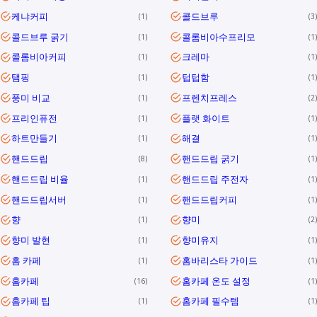
케냐커피
콜드브루
1
3
콜드브루 굵기
콜롬비아수프리모
1
1
콜롬비아커피
크레마
1
1
탬핑
텁텁함
1
1
풍미 비교
프렌치프레스
1
2
프리인퓨전
플랫 화이트
1
1
하트만들기
해결
1
1
핸드드립
핸드드립 굵기
8
1
핸드드립 비율
핸드드립 주전자
1
1
핸드드립서버
핸드드립커피
1
1
향
향미
1
2
향미 발현
향미유지
1
1
홈 카페
홈바리스타 가이드
1
1
홈카페
홈카페 온도 설정
16
1
홈카페 팁
홈카페 필수템
1
1