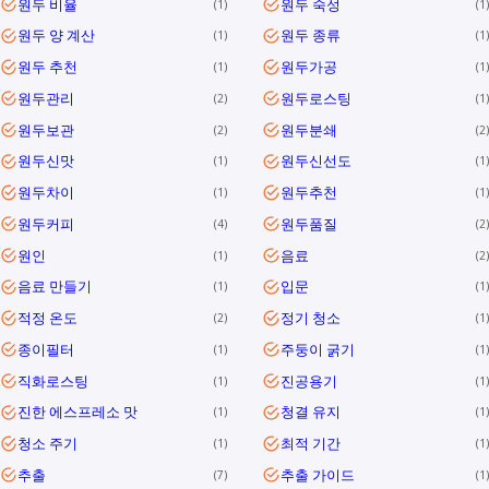
원두 비율
원두 숙성
1
1
원두 양 계산
원두 종류
1
1
원두 추천
원두가공
1
1
원두관리
원두로스팅
2
1
원두보관
원두분쇄
2
2
원두신맛
원두신선도
1
1
원두차이
원두추천
1
1
원두커피
원두품질
4
2
원인
음료
1
2
음료 만들기
입문
1
1
적정 온도
정기 청소
2
1
종이필터
주둥이 굵기
1
1
직화로스팅
진공용기
1
1
진한 에스프레소 맛
청결 유지
1
1
청소 주기
최적 기간
1
1
추출
추출 가이드
7
1