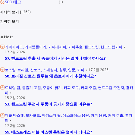
SEO 태그
1
자세히 보기 (+269)
간략히 보기
🔥Hot:
커피가이드
커피뜸들이기
커피레시피
커피추출
핸드드립
핸드드립커피
17 2월 2026
57. 핸드드립 추출 시 뜸들이기 시간은 얼마나 해야 하나요?
로스팅
브라질
산토스
스페셜티
원두
입문
커피
17 2월 2026
58. 브라질 산토스 원두는 왜 초보자에게 추천하나요?
드리립 팁
물줄기 조절
주둥이 굵기
커피 도구
커피 추출
핸드드립 주전자
홈카
페
15 2월 2026
53. 핸드드립 주전자 주둥이 굵기가 중요한 이유는?
더블 바스켓
모카포트
바리스타 팁
에스프레소 용량
커피 용량
커피 추출
홈카
페
17 2월 2026
59. 에스프레소 더블 바스켓 용량은 얼마나 되나요?