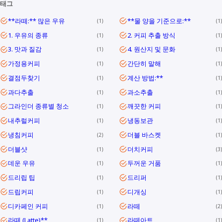
태그
**라떼:** 많은 우유
**물 양을 기준으로:**
1
1
1. 우유의 종류
2. 커피 추출 방식
1
1
3. 맛과 질감
4. 원산지 및 문화
1
1
가정용커피
간단히 말해
1
1
결점두찾기
계산 방법:**
1
1
과다추출
과소추출
1
1
그라인더 종류별 청소
깨끗한 커피
1
1
내추럴커피
냉동보관
1
1
냉침커피
더블 바스켓
2
1
더블샷
더치커피
1
3
데운 우유
두꺼운 거품
1
1
드리립 팁
드리퍼
1
1
드립커피
디개싱
1
1
디카페인 커피
라떼
1
2
라떼 (Latte)**
라떼아트
1
1