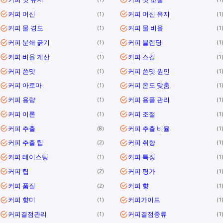
커피 머신
커피 머신 유지
1
1
커피 물 경도
커피 물 비율
1
1
커피 분쇄 굵기
커피 블렌딩
1
1
커피 비율 계산
커피 스킬
1
1
커피 쓴맛
커피 쓴맛 원인
1
1
커피 아로마
커피 온도 맞춤
1
1
커피 용량
커피 용품 관리
1
1
커피 이론
커피 조절
1
1
커피 추출
커피 추출 비율
8
1
커피 추출 팁
커피 취향
2
1
커피 테이스팅
커피 특징
1
1
커피 팁
커피 평가
2
1
커피 품질
커피 향
2
1
커피 향미
커피가이드
1
1
커피결점관리
커피결점종류
1
1