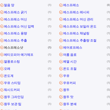
얼음 양
에스프레소
1
8
에스프레소 굵기
에스프레소 레시피
1
1
에스프레소 머신
에스프레소 머신 관리
1
1
에스프레소 머신 압력
에스프레소 보일러 온도
1
1
에스프레소 용량
에스프레소 채널링
1
1
에스프레소 추출
에스프레소 추출량 조절
1
1
에스프레소샷
에어로프레스
1
1
에티오피아 예가체프
여름 음료
1
1
열풍로스팅
예열 시간
1
1
오레
온도 조절
1
1
온도계
우유
1
1
우유 스티밍
우유커피
1
1
워시드커피
원두
1
5
원두 그라인딩
원두 맛
1
1
원두 보관 팁
원두 분쇄
1
1