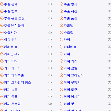
추출 문제
추출 방식
1
1
추출 변수
추출 시간
1
1
추출 온도 조절
추출 품질
1
1
추출량 적을 때
추출법
1
2
추출시간
추출팁
2
1
취향 찾기
카페
1
1
카페 메뉴
카페메뉴
1
1
카페인 제거
커피
1
9
커피 1:15
커피 가스
1
1
커피 가이드
커피 감별
1
1
커피 과다추출
커피 그라인더
1
1
커피 그라인더 청소
커피 꽃향기
1
1
커피 농도
커피 도구
1
1
커피 등급
커피 레시피
1
1
커피 로스팅
커피 맛
2
2
커피 맛 유지
커피 맛 조절
1
1