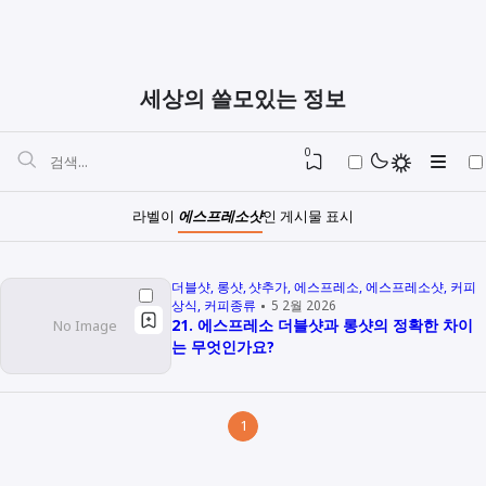
세상의 쓸모있는 정보
0
라벨이
에스프레소샷
인 게시물 표시
더블샷
롱샷
샷추가
에스프레소
에스프레소샷
커피
상식
커피종류
5 2월 2026
21. 에스프레소 더블샷과 롱샷의 정확한 차이
는 무엇인가요?
1