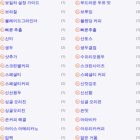
보일러 설정 가이드
부드러운 우유 맛
1
1
브라질
브루잉
1
3
블레이드그라인더
블렌딩 커피
1
1
빠른 추출
빠른추출
1
1
산미
산토스
2
1
생두
생두결점
2
1
샷추가
수프리모원두
1
1
스크린별커피
스크린사이즈
1
1
스페셜티
스페셜티 커피
1
2
스페셜티커피
신맛강조
2
1
신선원두
신선함
1
1
싱글 오리진
싱글 오리핀
1
1
싱글오리진
쓴맛
1
2
쓴커피 해결
아라비카
1
1
아이스 아메리카노
아프리카커피
1
1
압력
얇은 거품
1
1