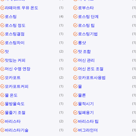
라떼아트 우유 온도
로부스타
1
1
로스팅
로스팅 단계
4
1
로스팅 정도
로스팅 팁
1
1
로스팅결점
로스팅기법
1
1
로스팅차이
롱샷
1
1
맛
맛 조합
2
1
맛있는 커피
머신 관리
1
1
머신 수명 연장
머신 온도 조절
1
1
모카포트
모카포트사용법
2
2
모카포트커피
물
1
1
물 온도
물론
1
1
물방울속도
물적시기
1
1
물줄기 조절
밀폐용기
1
1
바리스타
바리스타 팁
2
5
바리스타기술
버그라인더
1
1