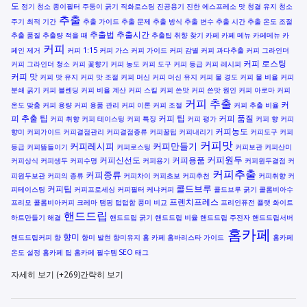
도
정기 청소
종이필터
주둥이 굵기
직화로스팅
진공용기
진한 에스프레소 맛
청결 유지
청소
추출
주기
최적 기간
추출 가이드
추출 문제
추출 방식
추출 변수
추출 시간
추출 온도 조절
추출법
추출시간
추출 품질
추출량 적을 때
추출팁
취향 찾기
카페
카페 메뉴
카페메뉴
카
커피
페인 제거
커피 1:15
커피 가스
커피 가이드
커피 감별
커피 과다추출
커피 그라인더
커피 로스팅
커피 그라인더 청소
커피 꽃향기
커피 농도
커피 도구
커피 등급
커피 레시피
커피 맛
커피 맛 유지
커피 맛 조절
커피 머신
커피 머신 유지
커피 물 경도
커피 물 비율
커피
분쇄 굵기
커피 블렌딩
커피 비율 계산
커피 스킬
커피 쓴맛
커피 쓴맛 원인
커피 아로마
커피
커피 추출
커
온도 맞춤
커피 용량
커피 용품 관리
커피 이론
커피 조절
커피 추출 비율
피 추출 팁
커피 팁
커피 품질
커피 취향
커피 테이스팅
커피 특징
커피 평가
커피 향
커피
커피농도
향미
커피가이드
커피결점관리
커피결점종류
커피꿀팁
커피내리기
커피도구
커피
커피맛
커피레시피
커피만들기
등급
커피뜸들이기
커피로스팅
커피보관
커피산미
커피원두
커피신선도
커피용품
커피상식
커피생두
커피수명
커피용기
커피원두결점
커
커피추출
커피종류
피원두보관
커피의 종류
커피차이
커피초보
커피추천
커피취향
커
콜드브루
커피팁
피테이스팅
커피프로세싱
커피필터
케냐커피
콜드브루 굵기
콜롬비아수
프렌치프레스
프리모
콜롬비아커피
크레마
탬핑
텁텁함
풍미 비교
프리인퓨전
플랫 화이트
핸드드립
하트만들기
해결
핸드드립 굵기
핸드드립 비율
핸드드립 주전자
핸드드립서버
홈카페
향미
핸드드립커피
향
향미 발현
향미유지
홈 카페
홈바리스타 가이드
홈카페
온도 설정
홈카페 팁
홈카페 필수템
SEO 태그
자세히 보기 (+269)
간략히 보기