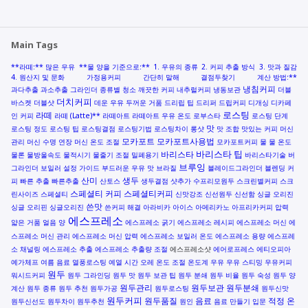
Main Tags
**라떼:** 많은 우유
**물 양을 기준으로:**
1. 우유의 종류
2. 커피 추출 방식
3. 맛과 질감
4. 원산지 및 문화
가정용커피
간단히 말해
결점두찾기
계산 방법:**
냉침커피
과다추출
과소추출
그라인더 종류별 청소
깨끗한 커피
내추럴커피
냉동보관
더블
더치커피
바스켓
더블샷
데운 우유
두꺼운 거품
드리립 팁
드리퍼
드립커피
디개싱
디카페
로스팅
라떼
인 커피
라떼 (Latte)**
라떼아트
라떼아트 우유 온도
로부스타
로스팅 단계
맛
로스팅 정도
로스팅 팁
로스팅결점
로스팅기법
로스팅차이
롱샷
맛 조합
맛있는 커피
머신
모카포트
모카포트사용법
관리
머신 수명 연장
머신 온도 조절
모카포트커피
물
물 온도
바리스타 팁
바리스타
물론
물방울속도
물적시기
물줄기 조절
밀폐용기
바리스타기술
버
브루잉
그라인더
보일러 설정 가이드
부드러운 우유 맛
브라질
블레이드그라인더
블렌딩 커
산미
생두
피
빠른 추출
빠른추출
산토스
생두결점
샷추가
수프리모원두
스크린별커피
스크
스페셜티 커피
스페셜티커피
린사이즈
스페셜티
신맛강조
신선원두
신선함
싱글 오리진
쓴맛
싱글 오리핀
싱글오리진
쓴커피 해결
아라비카
아이스 아메리카노
아프리카커피
압력
에스프레소
얇은 거품
얼음 양
에스프레소 굵기
에스프레소 레시피
에스프레소 머신
에
스프레소 머신 관리
에스프레소 머신 압력
에스프레소 보일러 온도
에스프레소 용량
에스프레
소 채널링
에스프레소 추출
에스프레소 추출량 조절
에스프레소샷
에어로프레스
에티오피아
예가체프
여름 음료
열풍로스팅
예열 시간
오레
온도 조절
온도계
우유
우유 스티밍
우유커피
원두
워시드커피
원두 그라인딩
원두 맛
원두 보관 팁
원두 분쇄
원두 비율
원두 숙성
원두 양
원두관리
원두보관
원두분쇄
계산
원두 종류
원두 추천
원두가공
원두로스팅
원두신맛
원두커피
원두품질
음료
적정 온
원두신선도
원두차이
원두추천
원인
음료 만들기
입문