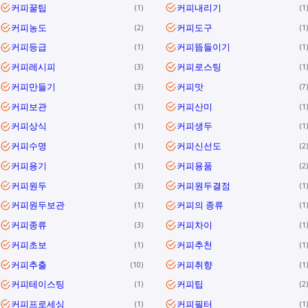
커피꿀팁
커피내리기
1
1
커피농도
커피도구
2
1
커피등급
커피뜸들이기
1
1
커피레시피
커피로스팅
3
1
커피만들기
커피맛
3
7
커피보관
커피산미
1
1
커피상식
커피생두
1
1
커피수명
커피신선도
1
2
커피용기
커피용품
1
2
커피원두
커피원두결점
3
1
커피원두보관
커피의 종류
1
1
커피종류
커피차이
3
1
커피초보
커피추천
1
1
커피추출
커피취향
10
1
커피테이스팅
커피팁
1
2
커피프로세싱
커피필터
1
1